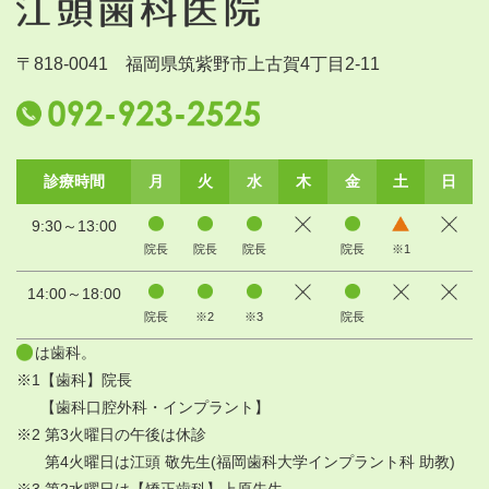
〒818-0041 福岡県筑紫野市上古賀4丁目2-11
診療時間
月
火
水
木
金
土
日
9:30～13:00
院長
院長
院長
院長
※1
14:00～18:00
院長
※2
※3
院長
は歯科。
※1【歯科】院長
【歯科口腔外科・インプラント】
※2 第3火曜日の午後は休診
第4火曜日は江頭 敬先生(福岡歯科大学インプラント科 助教)
※3 第2水曜日は【矯正歯科】上原先生