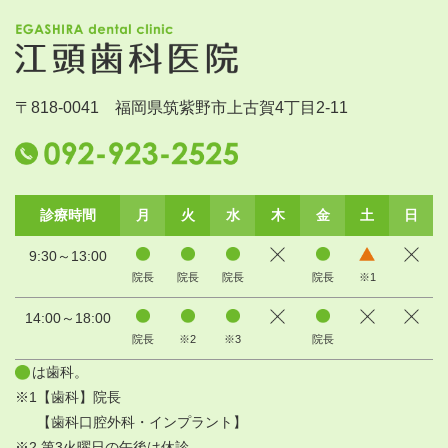
〒818-0041 福岡県筑紫野市上古賀4丁目2-11
診療時間
月
火
水
木
金
土
日
9:30～13:00
院長
院長
院長
院長
※1
14:00～18:00
院長
※2
※3
院長
は歯科。
※1【歯科】院長
【歯科口腔外科・インプラント】
※2 第3火曜日の午後は休診